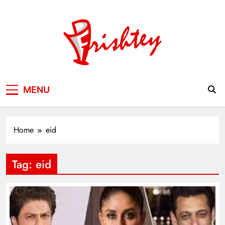
Skip
to
content
Your Window to the World
MENU
Home
eid
Tag:
eid