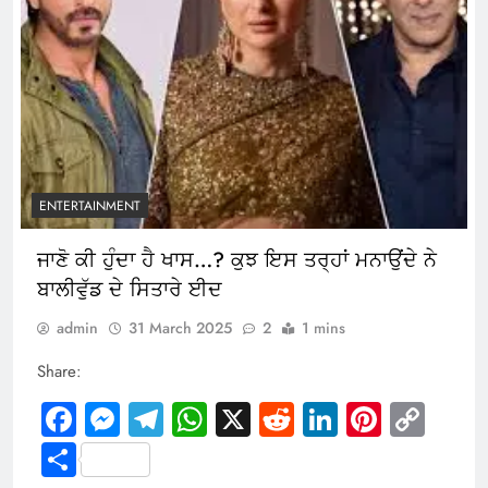
ENTERTAINMENT
ਜਾਣੋ ਕੀ ਹੁੰਦਾ ਹੈ ਖਾਸ…? ਕੁਝ ਇਸ ਤਰ੍ਹਾਂ ਮਨਾਉਂਦੇ ਨੇ
ਬਾਲੀਵੁੱਡ ਦੇ ਸਿਤਾਰੇ ਈਦ
admin
31 March 2025
2
1 mins
Share:
Facebook
Messenger
Telegram
WhatsApp
X
Reddit
LinkedIn
Pintere
Cop
Link
Share