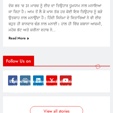
ਦੇਸ਼ ਭਰ ‘ਚ 31 ਮਾਰਚ ਨੂੰ ਈਦ ਦਾ ਤਿਉਹਾਰ ਧੂਮਧਾਮ ਨਾਲ ਮਨਾਇਆ
ਜਾ ਰਿਹਾ ਹੈ। ਆਮ ਤੋਂ ਲੈ ਕੇ ਖਾਸ ਤੱਕ ਹਰ ਕੋਈ ਇਸ ਤਿਉਹਾਰ ਨੂੰ ਬੜੇ
ਉਤਸ਼ਾਹ ਨਾਲ ਮਨਾਉਂਦਾ ਹੈ। ਹਿੰਦੀ ਸਿਨੇਮਾ ਦੇ ਸਿਤਾਰਿਆਂ ਨੇ ਵੀ ਈਦ
ਬਹੁਤ ਹੀ ਸ਼ਾਨਦਾਰ ਢੰਗ ਨਾਲ ਮਨਾਈ। ਹਾਲ ਹੀ ਵਿੱਚ ਸ਼ਬਾਨਾ ਆਜ਼ਮੀ,
ਮਹੇਸ਼ ਭੱਟ ਅਤੇ ਜ਼ਰੀਨਾ ਵਹਾਬ ਨੇ…
Read More
Follow Us on
Modernist Travel Guide
All About Cars
Inspired by the clean and minimalistic look of modern
Explain technical topics and talk about the latest in
architecture, this template is great for creating stories
science and technology with this clean and futuristic
about urban and city tourism.
template.
By admin
By admin
On Jan 14, 2025
On Jan 14, 2025
View all stories