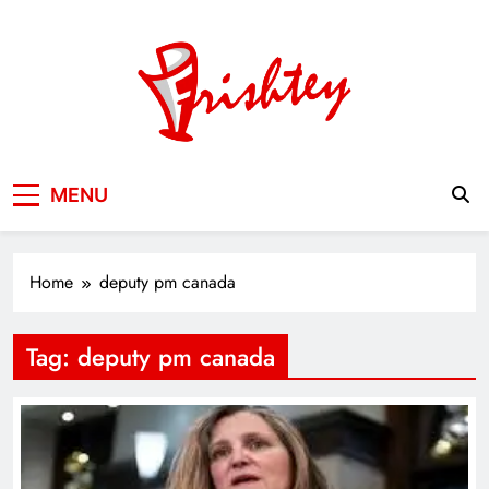
Skip
to
content
Your Window to the World
MENU
Home
deputy pm canada
Tag:
deputy pm canada