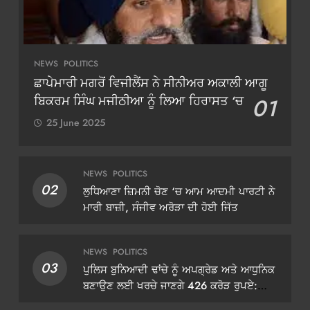
NEWS
POLITICS
ਛਾਪੇਮਾਰੀ ਮਗਰੋਂ ਵਿਜੀਲੈਂਸ ਨੇ ਸੀਨੀਅਰ ਅਕਾਲੀ ਆਗੂ
ਬਿਕਰਮ ਸਿੰਘ ਮਜੀਠੀਆ ਨੂੰ ਲਿਆ ਹਿਰਾਸਤ ‘ਚ
01
25 June 2025
NEWS
POLITICS
02
ਲੁਧਿਆਣਾ ਜ਼ਿਮਨੀ ਚੋਣ ‘ਚ ਆਮ ਆਦਮੀ ਪਾਰਟੀ ਨੇ
ਮਾਰੀ ਬਾਜ਼ੀ, ਸੰਜੀਵ ਅਰੋੜਾ ਦੀ ਹੋਈ ਜਿੱਤ
NEWS
POLITICS
03
ਪੁਲਿਸ ਬੁਨਿਆਦੀ ਢਾਂਚੇ ਨੂੰ ਅਪਗ੍ਰੇਡ ਅਤੇ ਆਧੁਨਿਕ
ਬਣਾਉਣ ਲਈ ਖਰਚੇ ਜਾਣਗੇ 426 ਕਰੋੜ ਰੁਪਏ:
ਡੀਜੀਪੀ ਗੌਰਵ ਯਾਦਵ