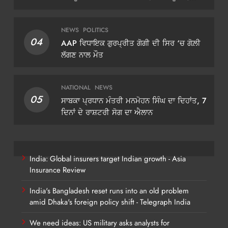
ਡੀਜੀਪੀ ਗੌਰਵ ਯਾਦਵ
NEWS
POLITICS
04
AAP ਵਿਧਾਇਕ ਗੁਰਪ੍ਰੀਤ ਗੋਗੀ ਦੀ ਸਿਰ ‘ਚ ਗੋਲ਼ੀ
ਲੱਗਣ ਨਾਲ ਮੌਤ
NATIONAL
NEWS
05
ਸਾਬਕਾ ਪ੍ਰਧਾਨ ਮੰਤਰੀ ਮਨਮੋਹਨ ਸਿੰਘ ਦਾ ਦਿਹਾਂਤ, 7
ਦਿਨਾਂ ਦੇ ਰਾਸ਼ਟਰੀ ਸੋਗ ਦਾ ਐਲਾਨ
India: Global insurers target Indian growth - Asia
Insurance Review
India's Bangladesh reset runs into an old problem
amid Dhaka's foreign policy shift - Telegraph India
We need ideas: US military asks analysts for