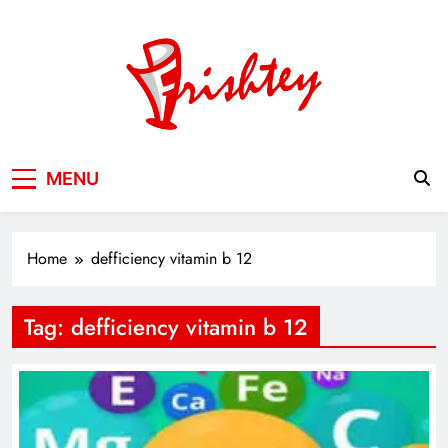
Skip
to
content
Your Window to the World
MENU
Home
defficiency vitamin b 12
Tag:
defficiency vitamin b 12