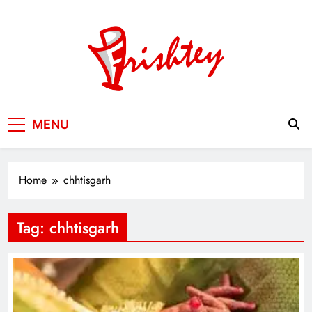
Skip
to
content
Your Window to the World
MENU
Home
chhtisgarh
Tag:
chhtisgarh