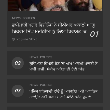
NEWS
POLITICS
ਛਾਪੇਮਾਰੀ ਮਗਰੋਂ ਵਿਜੀਲੈਂਸ ਨੇ ਸੀਨੀਅਰ ਅਕਾਲੀ ਆਗੂ
ਬਿਕਰਮ ਸਿੰਘ ਮਜੀਠੀਆ ਨੂੰ ਲਿਆ ਹਿਰਾਸਤ ‘ਚ
01
25 June 2025
NEWS
POLITICS
02
ਲੁਧਿਆਣਾ ਜ਼ਿਮਨੀ ਚੋਣ ‘ਚ ਆਮ ਆਦਮੀ ਪਾਰਟੀ ਨੇ
ਮਾਰੀ ਬਾਜ਼ੀ, ਸੰਜੀਵ ਅਰੋੜਾ ਦੀ ਹੋਈ ਜਿੱਤ
NEWS
POLITICS
03
ਪੁਲਿਸ ਬੁਨਿਆਦੀ ਢਾਂਚੇ ਨੂੰ ਅਪਗ੍ਰੇਡ ਅਤੇ ਆਧੁਨਿਕ
ਬਣਾਉਣ ਲਈ ਖਰਚੇ ਜਾਣਗੇ 426 ਕਰੋੜ ਰੁਪਏ:
ਡੀਜੀਪੀ ਗੌਰਵ ਯਾਦਵ