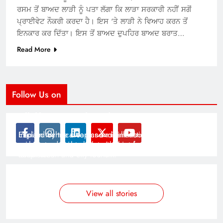
ਰਸਮ ਤੋਂ ਬਾਅਦ ਲਾੜੀ ਨੂੰ ਪਤਾ ਲੱਗਾ ਕਿ ਲਾੜਾ ਸਰਕਾਰੀ ਨਹੀਂ ਸਗੋਂ
ਪ੍ਰਾਈਵੇਟ ਨੌਕਰੀ ਕਰਦਾ ਹੈ। ਇਸ ‘ਤੇ ਲਾੜੀ ਨੇ ਵਿਆਹ ਕਰਨ ਤੋਂ
ਇਨਕਾਰ ਕਰ ਦਿੱਤਾ। ਇਸ ਤੋਂ ਬਾਅਦ ਦੁਪਹਿਰ ਬਾਅਦ ਬਰਾਤ…
Read More
Follow Us on
Modernist Travel Guide
All About Cars
Inspired by the clean and minimalistic look of modern
Explain technical topics and talk about the latest in
architecture, this template is great for creating stories
science and technology with this clean and futuristic
about urban and city tourism.
template.
By admin
By admin
On Jan 14, 2025
On Jan 14, 2025
View all stories