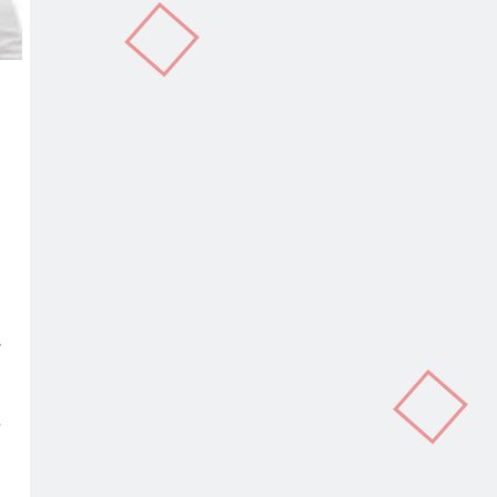
In
terest
Copy
Link
ੇ