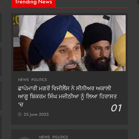
Trending News
NEWS
POLITICS
ਛਾਪੇਮਾਰੀ ਮਗਰੋਂ ਵਿਜੀਲੈਂਸ ਨੇ ਸੀਨੀਅਰ ਅਕਾਲੀ
ਆਗੂ ਬਿਕਰਮ ਸਿੰਘ ਮਜੀਠੀਆ ਨੂੰ ਲਿਆ ਹਿਰਾਸਤ
‘ਚ
01
25 June 2025
NEWS
POLITICS