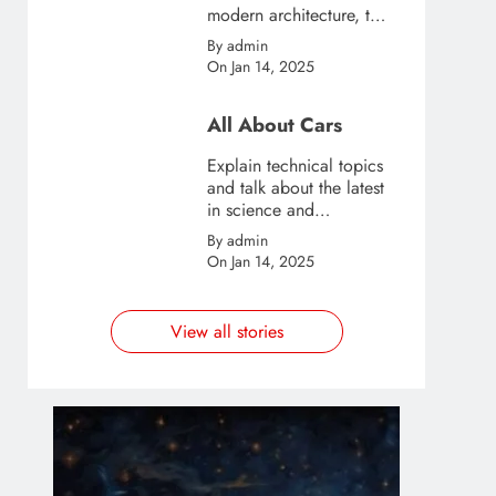
modern architecture, this
template is great for
By admin
creating stories about
On Jan 14, 2025
urban and city tourism.
All About Cars
Explain technical topics
and talk about the latest
in science and
technology with this
By admin
clean and futuristic
On Jan 14, 2025
template.
View all stories