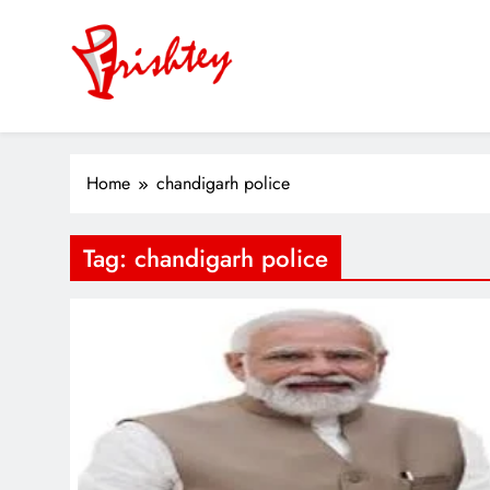
Skip
to
content
Your Window to the World
ok
Home
chandigarh police
er
Tag:
chandigarh police
m
pp