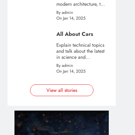
modern architecture, this
template is great for
By admin
creating stories about
On Jan 14, 2025
urban and city tourism.
All About Cars
Explain technical topics
and talk about the latest
in science and
technology with this
By admin
clean and futuristic
On Jan 14, 2025
template.
View all stories