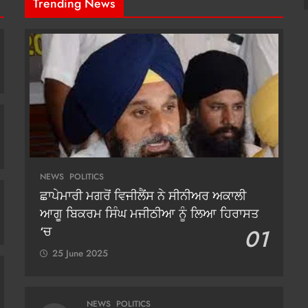
Trending News
NEWS
POLITICS
ਛਾਪੇਮਾਰੀ ਮਗਰੋਂ ਵਿਜੀਲੈਂਸ ਨੇ ਸੀਨੀਅਰ ਅਕਾਲੀ
ਆਗੂ ਬਿਕਰਮ ਸਿੰਘ ਮਜੀਠੀਆ ਨੂੰ ਲਿਆ ਹਿਰਾਸਤ
‘ਚ
01
25 June 2025
NEWS
POLITICS