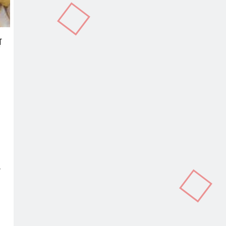
ੂ
In
terest
Copy
Link
ਸ