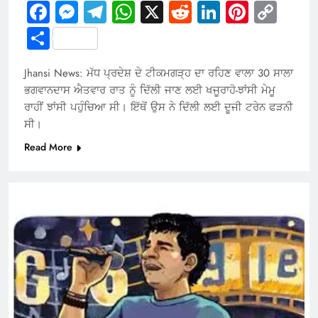
Facebook
Messenger
Telegram
WhatsApp
X
Reddit
LinkedIn
Pintere
Cop
Link
Share
Jhansi News: ਮੱਧ ਪ੍ਰਦੇਸ਼ ਦੇ ਟੀਕਮਗੜ੍ਹ ਦਾ ਰਹਿਣ ਵਾਲਾ 30 ਸਾਲਾ
ਭਗਵਾਨਦਾਸ ਐਤਵਾਰ ਰਾਤ ਨੂੰ ਦਿੱਲੀ ਜਾਣ ਲਈ ਖਜੂਰਾਹੋ-ਝਾਂਸੀ ਮੇਮੂ
ਰਾਹੀਂ ਝਾਂਸੀ ਪਹੁੰਚਿਆ ਸੀ। ਇੱਥੋਂ ਉਸ ਨੇ ਦਿੱਲੀ ਲਈ ਦੂਜੀ ਟਰੇਨ ਫੜਨੀ
ਸੀ।
Read More