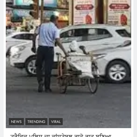
NEWS
TRENDING
VIRAL
ਟ੍ਰੈਫਿਕ ਪੁਲਿਸ ਦਾ ਕਾਂਸਟੇਬਲ ਰਾਤੋ ਰਾਤ ਬਣਿਆ