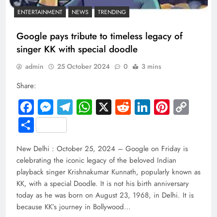
ENTERTAINMENT
NEWS
TRENDING
Google pays tribute to timeless legacy of
singer KK with special doodle
admin
25 October 2024
0
3 mins
Share:
Facebook
Messenger
Telegram
WhatsApp
X
Reddit
LinkedIn
Pintere
Cop
Link
Share
New Delhi : October 25, 2024 – Google on Friday is
celebrating the iconic legacy of the beloved Indian
playback singer Krishnakumar Kunnath, popularly known as
KK, with a special Doodle. It is not his birth anniversary
today as he was born on August 23, 1968, in Delhi. It is
because KK’s journey in Bollywood…