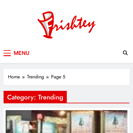
Skip
to
content
Your Window to the World
MENU
Home
Trending
Page 5
Category:
Trending