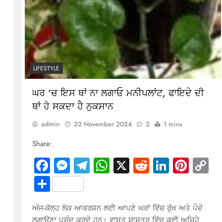
In
terest
Copy
Link
LIFESTYLE
ਘਰ ‘ਚ ਇਸ ਥਾਂ ਨਾ ਲਗਾਓ ਮਨੀਪਲਾਂਟ, ਫਾਇਦੇ ਦੀ
ਥਾਂ ਹੋ ਸਕਦਾ ਹੈ ਨੁਕਸਾਨ
admin
22 November 2024
2
1 mins
Share:
Facebook
Messenger
Telegram
WhatsApp
X
Reddit
LinkedI
Pinte
C
Li
Share
ਅੱਜ-ਕੱਲ੍ਹ ਲੋਕ ਆਕਰਸ਼ਨ ਲਈ ਆਪਣੇ ਘਰਾਂ ਵਿੱਚ ਰੁੱਖ ਅਤੇ ਪੌਦੇ
ਲਗਾਉਣਾ ਪਸੰਦ ਕਰਦੇ ਹਨ। ਵਾਸਤੂ ਸ਼ਾਸਤਰ ਵਿੱਚ ਕਈ ਅਜਿਹੇ