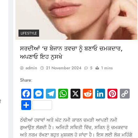
LIFESTYLE
ਸਰਦੀਆਂ ‘ਚ ਬੇਜਾਨ ਤਵਚਾ ਨੂੰ ਬਣਾਓ ਚਮਕਦਾਰ,
In
terest
Copy
ਅਪਣਾਓ ਇਹ ਨੁਸਖੇ
Link
admin
21 November 2024
5
1 mins
Share:
Facebook
Messenger
Telegram
WhatsApp
X
Reddit
LinkedI
Pinte
C
Li
Share
ੀ
ਠੰਢੀਆਂ ਹਵਾਵਾਂ ਅਤੇ ਘੱਟ ਨਮੀ ਕਾਰਨ ਚਮੜੀ ਆਪਣੀ ਨਮੀ
ਗੁਆਉਣ ਲੱਗਦੀ ਹੈ। ਅਜਿਹੀ ਸਥਿਤੀ ਵਿੱਚ, ਸਕਿਨ ਨੂੰ ਚਮਕਦਾਰ
ਅਤੇ ਨਰਮ ਰੱਖਣਾ ਬਹੁਤ ਮੁਸ਼ਕਲ ਹੋ ਜਾਂਦਾ ਹੈ। ਇਸ ਲਈ ਲੋਕ ਮਹਿੰਗੇ