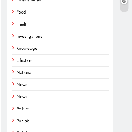
Entertainment
Food
Health
Investigations
Knowledge
Lifestyle
National
News
n
rest
opy
nk
News
Politics
Punjab