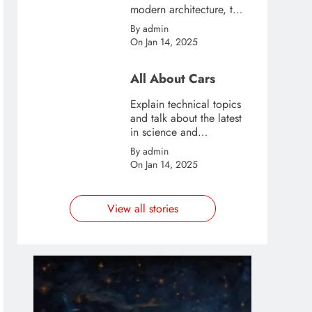
modern architecture, this
template is great for
By admin
creating stories about
On Jan 14, 2025
urban and city tourism.
All About Cars
n
rest
opy
Explain technical topics
and talk about the latest
nk
in science and
technology with this
By admin
clean and futuristic
On Jan 14, 2025
template.
View all stories