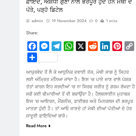
ਫ਼ਾਇਦੇ, ਔਸ਼ਧੀ ਗੁਣਾਂ ਨਾਲ ਭਰਪੂਰ ਹੁੰਦੇ ਹਨ ਮੇਥੀ ਦੇ
ਪੱਤੇ, ਪੜ੍ਹੋ ਡਿਟੇਲ
admin
19 November 2024
0
1 mins
Share:
Facebook
Messenger
Telegram
WhatsApp
X
Reddit
Linked
Pin
Share
ਆਯੁਰਵੇਦ ਤੋਂ ਲੈ ਕੇ ਆਧੁਨਿਕ ਦਵਾਈ ਤੱਕ, ਮੇਥੀ ਸਾਗ ਨੂੰ ਸਿਹਤ
ਲਈ ਅੰਮ੍ਰਿਤ ਮੰਨਿਆ ਜਾਂਦਾ ਹੈ। ਇਸ ‘ਚ ਪਾਏ ਜਾਣ ਵਾਲੇ ਪੋਸ਼ਕ
ਤੱਤਾਂ ਕਾਰਨ ਇਹ ਸਰਦੀਆਂ ‘ਚ ਨਾ ਸਿਰਫ ਸਰੀਰ ਨੂੰ ਗਰਮ ਰੱਖਦਾ ਹੈ
ਸਗੋਂ ਕਈ ਬੀਮਾਰੀਆਂ ਤੋਂ ਵੀ ਬਚਾਉਂਦਾ ਹੈ। ਹੈਲਥਲਾਈਨ ਮੁਤਾਬਕ
ਇਸ ‘ਚ ਆਇਰਨ, ਮੈਂਗਨੀਜ਼, ਫਾਈਬਰ ਅਤੇ ਮਿਨਰਲਸ ਦੀ ਭਰਪੂਰ
ਮਾਤਰਾ ਹੁੰਦੀ ਹੈ। ਤਾਂ ਆਓ ਜਾਣਦੇ ਹਾਂ ਮੇਥੀ ਦੀਆਂ ਪੱਤੀਆਂ ਦੇ ਹੋਰ
ਜਾਦੂਈ ਫਾਇਦਿਆਂ ਬਾਰੇ।
Read More