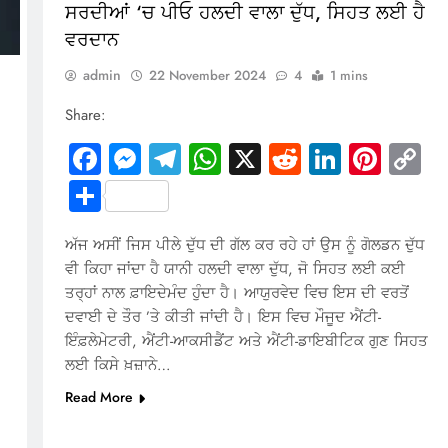
ਸਰਦੀਆਂ ‘ਚ ਪੀਓ ਹਲਦੀ ਵਾਲਾ ਦੁੱਧ, ਸਿਹਤ ਲਈ ਹੈ
ਵਰਦਾਨ
admin
22 November 2024
4
1 mins
Share:
Facebook
Messenger
Telegram
WhatsApp
X
Reddit
LinkedI
Pinte
C
Li
Share
In
terest
Copy
ਅੱਜ ਅਸੀਂ ਜਿਸ ਪੀਲੇ ਦੁੱਧ ਦੀ ਗੱਲ ਕਰ ਰਹੇ ਹਾਂ ਉਸ ਨੂੰ ਗੋਲਡਨ ਦੁੱਧ
Link
ਵੀ ਕਿਹਾ ਜਾਂਦਾ ਹੈ ਯਾਨੀ ਹਲਦੀ ਵਾਲਾ ਦੁੱਧ, ਜੋ ਸਿਹਤ ਲਈ ਕਈ
ਤਰ੍ਹਾਂ ਨਾਲ ਫ਼ਾਇਦੇਮੰਦ ਹੁੰਦਾ ਹੈ। ਆਯੁਰਵੇਦ ਵਿਚ ਇਸ ਦੀ ਵਰਤੋਂ
ਦਵਾਈ ਦੇ ਤੌਰ ’ਤੇ ਕੀਤੀ ਜਾਂਦੀ ਹੈ। ਇਸ ਵਿਚ ਮੌਜੂਦ ਐਂਟੀ-
ਇੰਫ਼ਲੇਮੇਟਰੀ, ਐਂਟੀ-ਆਕਸੀਡੈਂਟ ਅਤੇ ਐਂਟੀ-ਡਾਇਬੀਟਿਕ ਗੁਣ ਸਿਹਤ
ਲਈ ਕਿਸੇ ਖ਼ਜ਼ਾਨੇ…
Read More