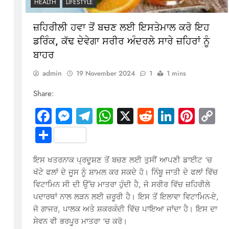
HEALTH
LIFESTYLE
ਜ਼ਹਿਰੀਲੀ ਹਵਾ ਤੋਂ ਬਚਣ ਲਈ ਇਸਤੇਮਾਲ ਕਰੋ ਇਹ
ਡਰਿੰਕ, ਕੱਢ ਦੇਵੇਗਾ ਸਰੀਰ ਅੰਦਰਲੇ ਸਾਰੇ ਜ਼ਹਿਰਾਂ ਨੂੰ
ਬਾਹਰ
In
terest
Copy
admin
19 November 2024
1
1 mins
Link
Share:
Facebook
Messenger
Telegram
WhatsApp
X
Reddit
LinkedI
Pinte
C
Li
Share
ਇਸ ਖਤਰਨਾਕ ਪ੍ਰਦੂਸ਼ਣ ਤੋਂ ਬਚਣ ਲਈ ਤੁਸੀਂ ਆਪਣੀ ਡਾਈਟ ‘ਚ
ਖੱਟੇ ਫਲਾਂ ਦੇ ਜੂਸ ਨੂੰ ਸ਼ਾਮਲ ਕਰ ਸਕਦੇ ਹੋ। ਨਿੰਬੂ ਜਾਤੀ ਦੇ ਫਲਾਂ ਵਿੱਚ
ਵਿਟਾਮਿਨ ਸੀ ਦੀ ਉੱਚ ਮਾਤਰਾ ਹੁੰਦੀ ਹੈ, ਜੋ ਸਰੀਰ ਵਿੱਚ ਜ਼ਹਿਰੀਲੇ
ਪਦਾਰਥਾਂ ਨਾਲ ਲੜਨ ਲਈ ਜ਼ਰੂਰੀ ਹੈ। ਇਸ ਤੋਂ ਇਲਾਵਾ ਵਿਟਾਮਿਨ-ਏ,
ਜੋ ਗਾਜਰ, ਪਾਲਕ ਅਤੇ ਸ਼ਕਰਕੰਦੀ ਵਿੱਚ ਪਾਇਆ ਜਾਂਦਾ ਹੈ। ਇਸ ਦਾ
ਸੇਵਨ ਵੀ ਭਰਪੂਰ ਮਾਤਰਾ ‘ਚ ਕਰੋ।